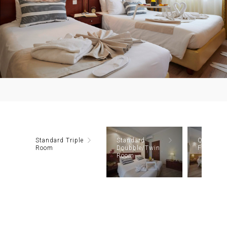
Standard Triple
Standard
Quadrupl
Room
Doubble/Twin
Family 
Room