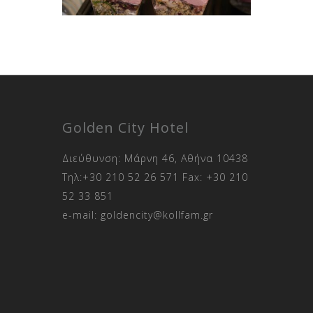
Golden City Hotel
Διεύθυνση: Μάρνη 46, Αθήνα 10438
Τηλ:
+30 210 52 26 571
Fax:
+30 210
52 33 851
e-mail:
goldencity@kollfam.gr