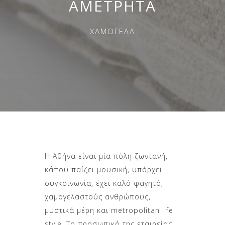
ΑΜΕΤΡΗΤΑ
ΧΑΜΟΓΕΛΑ
Η Αθήνα είναι μία πόλη ζωντανή,
κάπου παίζει μουσική, υπάρχει
συγκοινωνία, έχει καλό φαγητό,
χαμογελαστούς ανθρώπους,
μυστικά μέρη και metropolitan life
style.
Το προσωπικό της εταιρείας