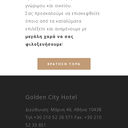
γνώριμου και οικείου.
Σας προσκαλούμε να επισκεφθείτε
όποιο από τα καταλύματα
επιλέξετε και αναμένουμε με
μεγάλη χαρά να σας
φιλοξενήσουμε
!
ΚΡΑΤΗΣΗ ΤΩΡΑ
Golden City Hotel
Διεύθυνση: Μάρνη 46, Αθήνα 10438
Τηλ:
+30 210 52 26 571
Fax:
+30 210
52 33 851